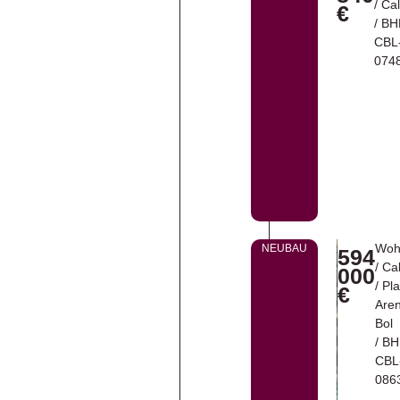
/
Ca
€
/ B
CBL
074
Woh
NEUBAU
594
/
Ca
000
/
Pl
€
Aren
Bol
/ B
CBL
086