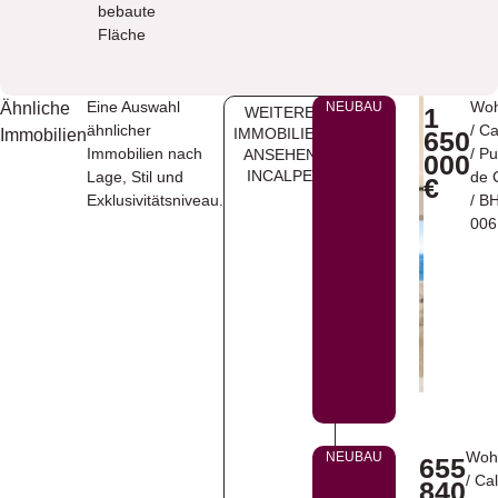
bebaute
Fläche
Eine Auswahl
Wo
Ähnliche
NEUBAU
1
WEITERE
ähnlicher
/
Ca
IMMOBILIEN
Immobilien
650
Immobilien nach
/
Pu
ANSEHEN
000
INCALPE
Lage, Stil und
de 
€
Exklusivitätsniveau.
/ B
006
Woh
NEUBAU
655
/
Ca
840