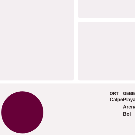
ORT
GEBI
Calpe
Play
Arena
Bol