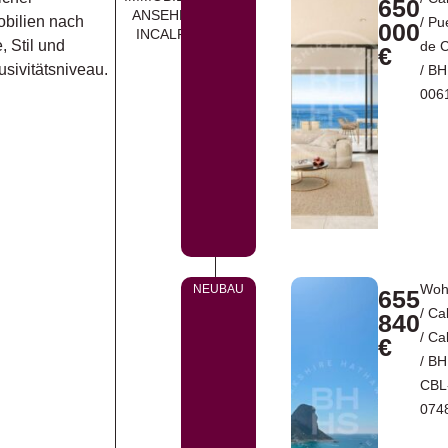
650
ANSEHEN
bilien nach
/
Pu
000
INCALPE
, Stil und
de 
€
usivitätsniveau.
/ B
006
Woh
NEUBAU
655
/
Ca
840
/
Ca
€
/ B
CBL
074