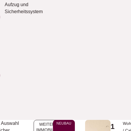
Aufzug und
Sicherheitssystem
 Auswahl
Woh
NEUBAU
WEITERE
1
IMMOBILIEN
icher
/
Ca