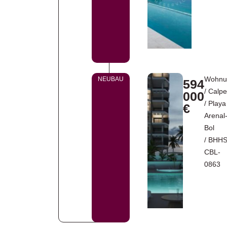
Wohnu
NEUBAU
594
/
Calpe
000
/
Playa
€
Arenal
Bol
/ BHHS
CBL-
0863