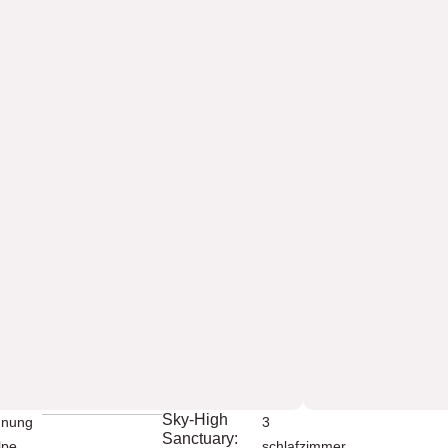
Sky-High
nung
3
Sanctuary:
lpe
schlafzimmer