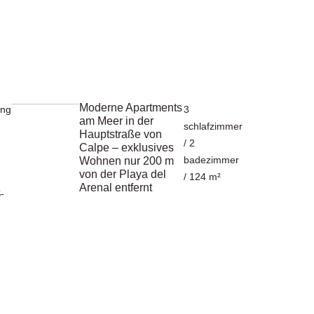
Moderne Apartments
ng
3
am Meer in der
schlafzimmer
Hauptstraße von
/ 2
Calpe – exklusives
-
badezimmer
Wohnen nur 200 m
von der Playa del
/ 124 m²
Arenal entfernt
-