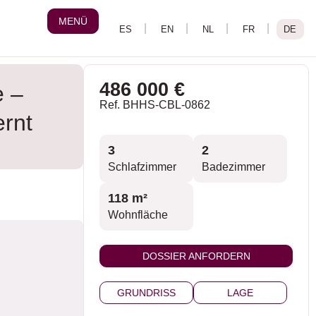
MENÜ
486 000 €
e –
Ref. BHHS-CBL-0862
ernt
3
2
Schlafzimmer
Badezimmer
118 m²
Wohnfläche
DOSSIER ANFORDERN
GRUNDRISS
LAGE