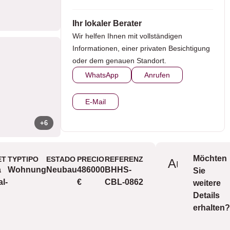
Ihr lokaler Berater
Wir helfen Ihnen mit vollständigen
Informationen, einer privaten Besichtigung
oder dem genauen Standort.
WhatsApp
Anrufen
E-Mail
+6
Möchten
ET
TYPTIPO
ESTADO
PRECIO
REFERENZ
St
Aussicht
a
Wohnung
Neubau
486000
BHHS-
Sie
l-
€
CBL-0862
weitere
Details
erhalten?