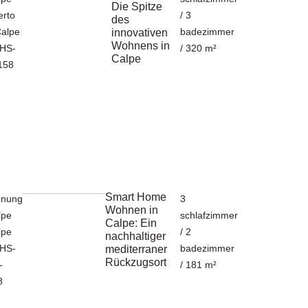
Die Spitze
erto
/ 3
des
Calpe
badezimmer
innovativen
Wohnens in
HHS-
/ 320 m²
Calpe
158
Smart Home
nung
3
Wohnen in
lpe
schlafzimmer
Calpe: Ein
lpe
/ 2
nachhaltiger
HHS-
badezimmer
mediterraner
Rückzugsort
-
/ 181 m²
8