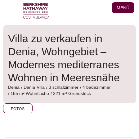
Zum
MENÜ
Inhalt
wechseln
Villa zu verkaufen in
Denia, Wohngebiet –
Modernes mediterranes
Wohnen in Meeresnähe
Denia
/
Denia
Villa
/ 3 schlafzimmer
/ 4 badezimmer
/ 155 m² Wohnfläche
/ 221 m² Grundstück
FOTOS