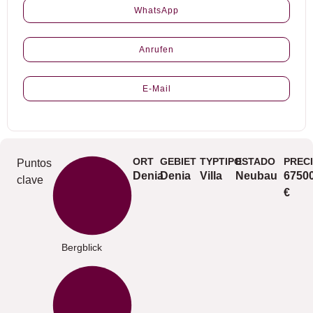
WhatsApp
Anrufen
E-Mail
ORT
GEBIET
TYPTIPO
ESTADO
PREC
Puntos
Denia
Denia
Villa
Neubau
6750
clave
€
Bergblick