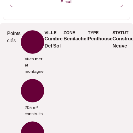
E-mail
VILLE
ZONE
TYPE
STATUT
Points
Cumbre
Benitachell
Penthouse
Construc
clés
Del Sol
Neuve
Vues mer
et
montagne
205 m²
construits