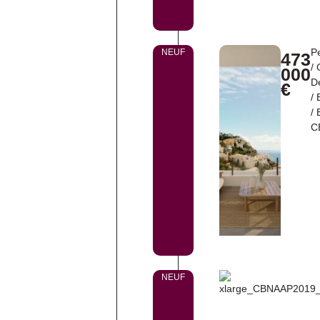
P
NEUF
473
/
000
De
€
/
/
C
NEUF