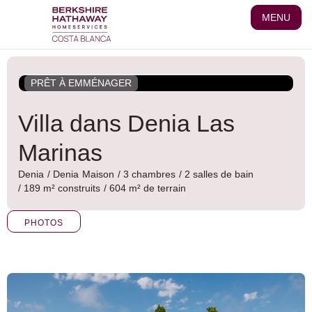
Aller
MENU
au
contenu
PRÊT À EMMÉNAGER
Villa dans Denia Las
Marinas
Denia
/
Denia
Maison
/ 3 chambres
/ 2 salles de bain
/ 189 m² construits
/ 604 m² de terrain
PHOTOS