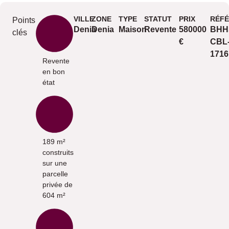
VILLE
ZONE
TYPE
STATUT
PRIX
RÉF
Points
Denia
Denia
Maison
Revente
580000
BHH
clés
€
CBL
1716
Revente
en bon
état
189 m²
construits
sur une
parcelle
privée de
604 m²