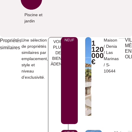
Piscine et
jardin
VI
Une sélection
Maison
Propriétés
NEUF
1
VOIR
MÉ
de propriétés
/
Denia
PLUS
similaires
120
EN
similaires par
/
Las
DE
000
OL
BIENS
emplacement,
Marinas
€
ÀDENIA
style et
/ S-
niveau
10644
d’exclusivité.