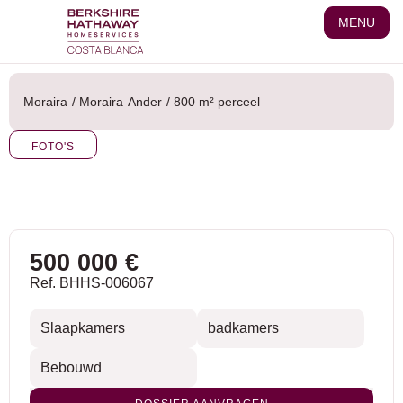
Ga
MENU
naar
de
inhoud
Moraira
/
Moraira
Ander
/ 800 m² perceel
FOTO'S
500 000 €
Ref. BHHS-006067
Slaapkamers
badkamers
Bebouwd