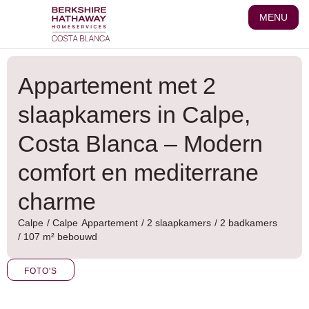
Ga
MENU
naar
de
inhoud
Appartement met 2
slaapkamers in Calpe,
Costa Blanca – Modern
comfort en mediterrane
charme
Calpe
/
Calpe
Appartement
/ 2 slaapkamers
/ 2 badkamers
/ 107 m² bebouwd
FOTO'S