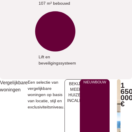
107 m² bebouwd
Lift en
beveiligingssysteem
Een selectie van
Vergelijkbare
NIEUWBOUW
1
BEKIJK
vergelijkbare
MEER
woningen
65
woningen op basis
HUIZEN
00
INCALPE
van locatie, stijl en
€
exclusiviteitsniveau.