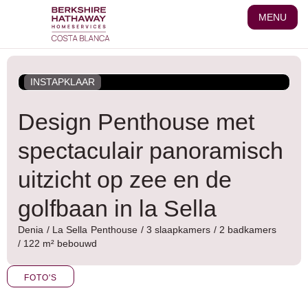
Ga
MENU
naar
de
inhoud
INSTAPKLAAR
Design Penthouse met
spectaculair panoramisch
uitzicht op zee en de
golfbaan in la Sella
Denia
/
La Sella
Penthouse
/ 3 slaapkamers
/ 2 badkamers
/ 122 m² bebouwd
FOTO'S