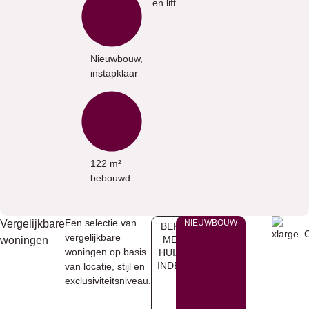
en lift
Nieuwbouw,
instapklaar
122 m²
bebouwd
Een selectie van
Vergelijkbare
NIEUWBOUW
BEKIJK
vergelijkbare
MEER
woningen
woningen op basis
HUIZEN
INDENIA
van locatie, stijl en
exclusiviteitsniveau.