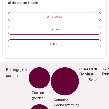
of de exacte locatie.
WhatsApp
Bellen
E-mail
PLAATS
ZONE
TYP
Belangrijkste
Denia
La
Pen
punten
Sella
Zee- en
golfzicht
Domotica,
vloerverwarming