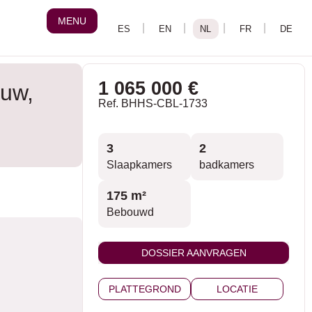
MENU
1 065 000 €
ouw,
Ref. BHHS-CBL-1733
3
2
Slaapkamers
badkamers
175 m²
Bebouwd
DOSSIER AANVRAGEN
PLATTEGROND
LOCATIE