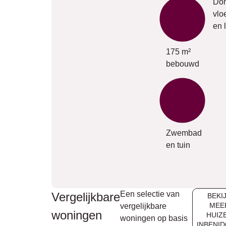
Dom
vlo
en l
175 m²
bebouwd
Zwembad
en tuin
Een selectie van
Vergelijkbare
BEKI
MEE
vergelijkbare
woningen
HUIZ
woningen op basis
INBENI