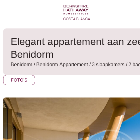
Ga
naar
de
inhoud
Elegant appartement aan zee
Benidorm
Benidorm
/
Benidorm
Appartement
/ 3 slaapkamers
/ 2 b
FOTO'S