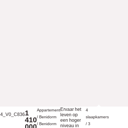
Ervaar het
Appartement
4
1
leven op
/
Benidorm
slaapkamers
410
een hoger
/
Benidorm
/ 3
000
niveau in