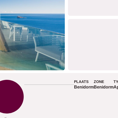
PLAATS
ZONE
T
Benidorm
Benidorm
A