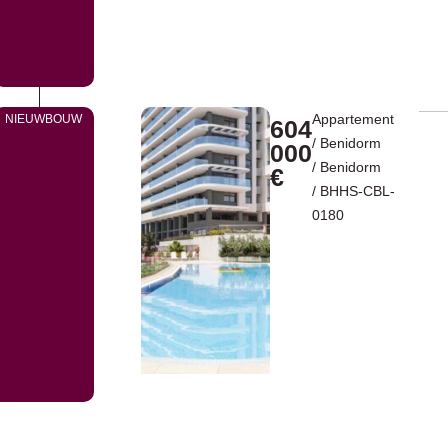
Appartement
NIEUWBOUW
604
/
Benidorm
000
/
Benidorm
€
/ BHHS-CBL-
0180