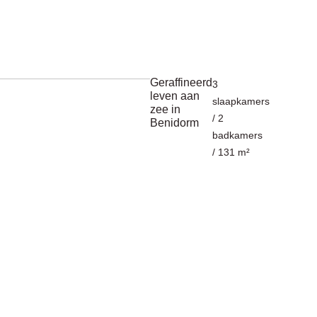
Geraffineerd
3
leven aan
slaapkamers
zee in
/ 2
Benidorm
badkamers
/ 131 m²