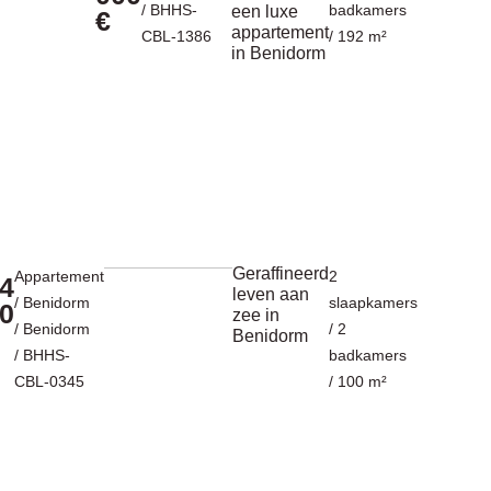
/ BHHS-
badkamers
een luxe
€
appartement
CBL-1386
/ 192 m²
in Benidorm
Geraffineerd
Appartement
2
4
leven aan
/
Benidorm
slaapkamers
0
zee in
/
Benidorm
/ 2
Benidorm
/ BHHS-
badkamers
CBL-0345
/ 100 m²