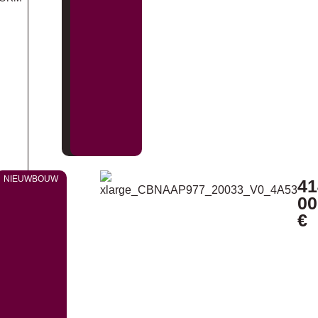
NIEUWBOUW
41
00
€