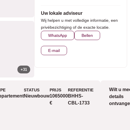
Uw lokale adviseur
Wij helpen u met volledige informatie, een
privébezichtiging of de exacte locatie.
WhatsApp
Bellen
E-mail
+31
Wilt u me
YPE
STATUS
PRIJS
REFERENTIE
Uitzicht
ppartement
Nieuwbouw
1065000
BHHS-
details
€
CBL-1733
ontvang