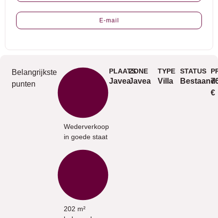
E-mail
PLAATS
ZONE
TYPE
STATUS
P
Belangrijkste
Javea
Javea
Villa
Bestaand
7
punten
€
Wederverkoop
in goede staat
202 m²