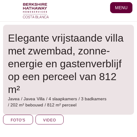
Ga
MENU
naar
de
inhoud
Elegante vrijstaande villa
met zwembad, zonne-
energie en gastenverblijf
op een perceel van 812
m²
Javea
/
Javea
Villa
/ 4 slaapkamers
/ 3 badkamers
/ 202 m² bebouwd
/ 812 m² perceel
FOTO'S
VIDEO