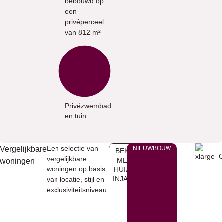
bebouwd op
een
privéperceel
van 812 m²
Privézwembad
en tuin
Een selectie van
Vergelijkbare
NIEUWBOUW
BEKIJK
vergelijkbare
MEER
woningen
woningen op basis
HUIZEN
INJAVEA
van locatie, stijl en
exclusiviteitsniveau.