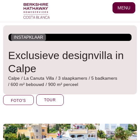
Ga
MENU
naar
de
inhoud
INSTAPKLAAR
Exclusieve designvilla in
Calpe
Calpe
/
La Canuta
Villa
/ 3 slaapkamers
/ 5 badkamers
/ 600 m² bebouwd
/ 900 m² perceel
TOUR
FOTO'S