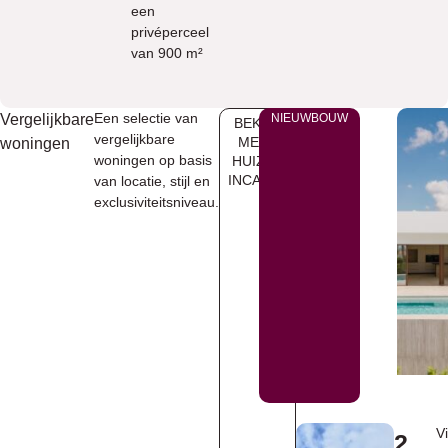
een
privéperceel
van 900 m²
Een selectie van
Vergelijkbare
NIEUWBOUW
BEKIJK
vergelijkbare
MEER
woningen
woningen op basis
HUIZEN
INCALPE
van locatie, stijl en
exclusiviteitsniveau.
Vi
2