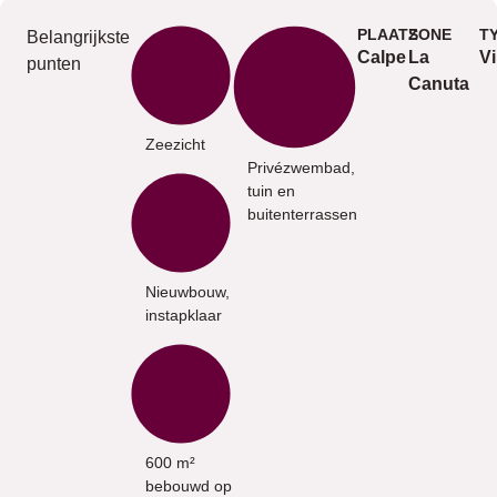
PLAATS
ZONE
T
Belangrijkste
Calpe
La
Vi
punten
Canuta
Zeezicht
Privézwembad,
tuin en
buitenterrassen
Nieuwbouw,
instapklaar
600 m²
bebouwd op