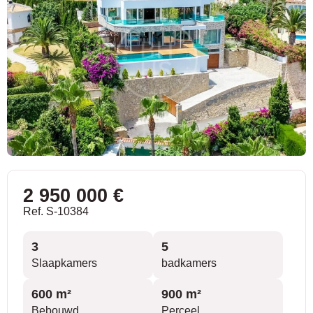
2 950 000 €
Ref. S-10384
3
5
Slaapkamers
badkamers
600 m²
900 m²
Bebouwd
Perceel