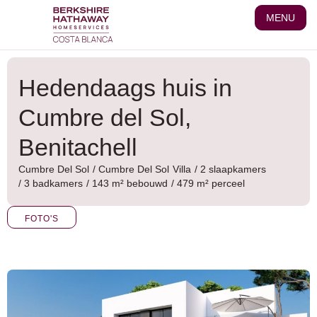
Ga
MENU
naar
de
inhoud
Hedendaags huis in
Cumbre del Sol,
Benitachell
Cumbre Del Sol
/
Cumbre Del Sol
Villa
/ 2 slaapkamers
/ 3 badkamers
/ 143 m² bebouwd
/ 479 m² perceel
FOTO'S