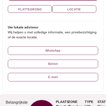
PLATTEGROND
LOCATIE
Uw lokale adviseur
Wij helpen u met volledige informatie, een privébezichtiging
of de exacte locatie.
WhatsApp
Bellen
E-mail
PLAATS
ZONE
TYPE
STAT
Belangrijkste