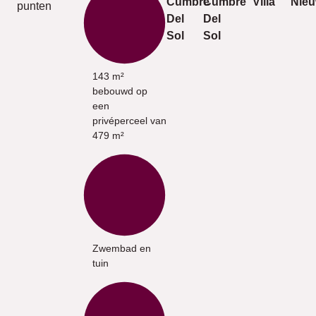
Cumbre
Cumbre
Villa
Nie
punten
Del
Del
Sol
Sol
143 m²
bebouwd op
een
privéperceel van
479 m²
Zwembad en
tuin