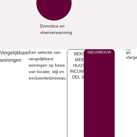
Domotica en
vloerverwarming
Een selectie van
Vergelijkbare
NIEUWBOUW
BEKIJK
vergelijkbare
MEER
woningen
woningen op basis
HUIZEN
INCUMBRE
van locatie, stijl en
DEL SOL
exclusiviteitsniveau.