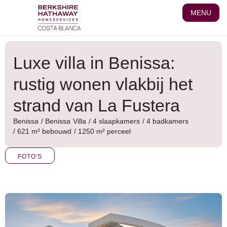
Ga
MENU
naar
de
inhoud
Luxe villa in Benissa:
rustig wonen vlakbij het
strand van La Fustera
Benissa
/
Benissa
Villa
/ 4 slaapkamers
/ 4 badkamers
/ 621 m² bebouwd
/ 1250 m² perceel
FOTO'S