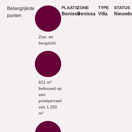
PLAATS
ZONE
TYPE
STATUS
Belangrijkste
Benissa
Benissa
Villa
Nieuwb
punten
Zee- en
bergzicht
621 m²
bebouwd op
een
privéperceel
van 1.250
m²