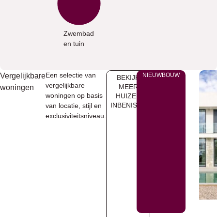
Zwembad
en tuin
Een selectie van
Vergelijkbare
NIEUWBOUW
BEKIJK
vergelijkbare
MEER
woningen
woningen op basis
HUIZEN
INBENISSA
van locatie, stijl en
exclusiviteitsniveau.