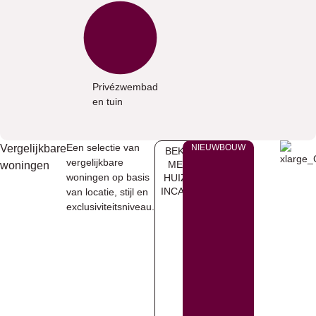
Privézwembad
en tuin
Een selectie van
Vergelijkbare
NIEUWBOUW
BEKIJK
vergelijkbare
MEER
woningen
woningen op basis
HUIZEN
INCALPE
van locatie, stijl en
exclusiviteitsniveau.