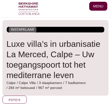
Ga
MENU
naar
de
inhoud
INSTAPKLAAR
Luxe villa’s in urbanisatie
La Merced, Calpe – Uw
toegangspoort tot het
mediterrane leven
Calpe
/
Calpe
Villa
/ 3 slaapkamers
/ 7 badkamers
/ 284 m² bebouwd
/ 967 m² perceel
FOTO'S