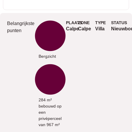
PLAATS
ZONE
TYPE
STATUS
Belangrijkste
Calpe
Calpe
Villa
Nieuwbo
punten
Bergzicht
284 m²
bebouwd op
een
privéperceel
van 967 m²