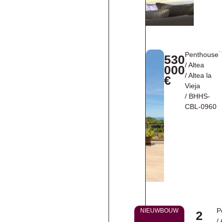
Penthouse
530
/
Altea
000
/
Altea la
€
Vieja
/ BHHS-
CBL-0960
P
NIEUWBOUW
2
/