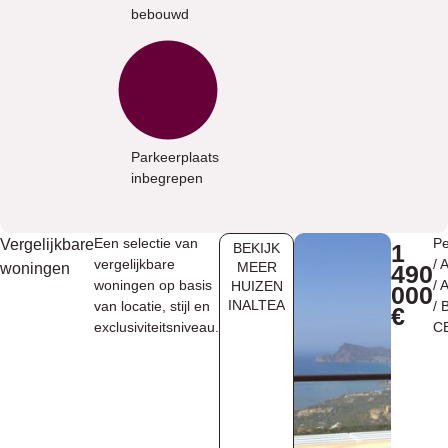
bebouwd
Parkeerplaats
inbegrepen
Een selectie van
Pe
Vergelijkbare
1
BEKIJK
vergelijkbare
/
A
MEER
woningen
490
woningen op basis
/
A
HUIZEN
000
INALTEA
van locatie, stijl en
/ 
€
exclusiviteitsniveau.
C