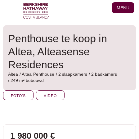
Ga
MENU
naar
de
inhoud
Penthouse te koop in
Altea, Alteasense
Residences
Altea
/
Altea
Penthouse
/ 2 slaapkamers
/ 2 badkamers
/ 249 m² bebouwd
FOTO'S
VIDEO
1 980 000 €