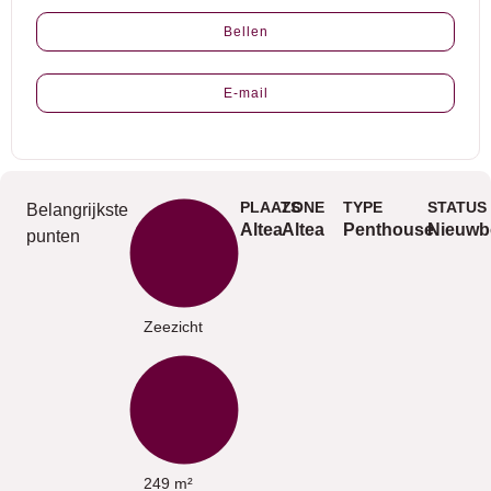
Bellen
E-mail
PLAATS
ZONE
TYPE
STATUS
Belangrijkste
Altea
Altea
Penthouse
Nieuw
punten
Zeezicht
249 m²