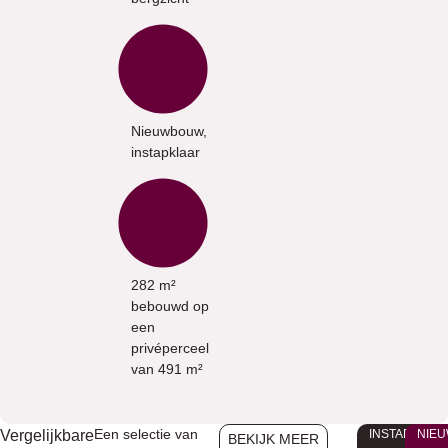
Nieuwbouw,
instapklaar
282 m²
bebouwd op
een
privéperceel
van 491 m²
Een selectie van
Vergelijkbare
INSTAPKLAA
NIE
BEKIJK MEER