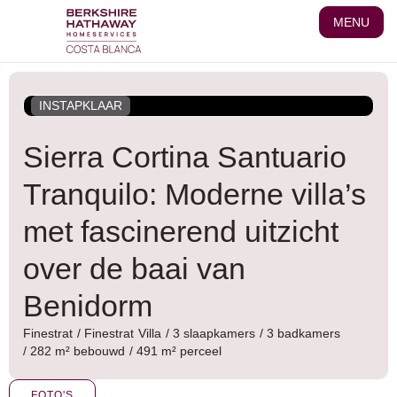
Ga
MENU
naar
de
inhoud
INSTAPKLAAR
Sierra Cortina Santuario
Tranquilo: Moderne villa’s
met fascinerend uitzicht
over de baai van
Benidorm
Finestrat
/
Finestrat
Villa
/ 3 slaapkamers
/ 3 badkamers
/ 282 m² bebouwd
/ 491 m² perceel
FOTO'S