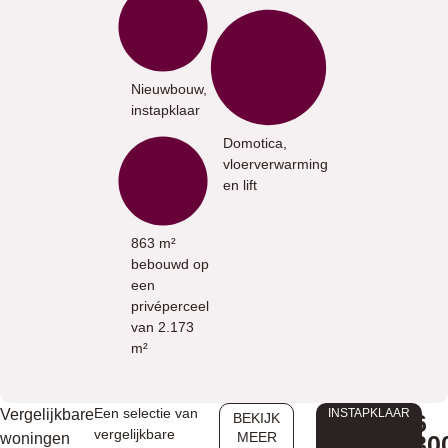
Nieuwbouw,
instapklaar
Domotica,
vloerverwarming
en lift
863 m²
bebouwd op
een
privéperceel
van 2.173
m²
Een selectie van
Vergelijkbare
INSTAPKLAAR
6
BEKIJK
vergelijkbare
MEER
woningen
30