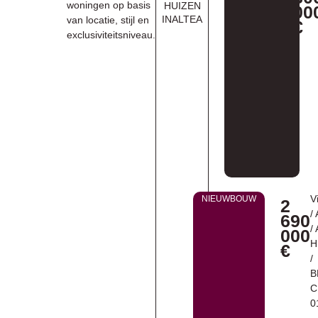
woningen op basis
HUIZEN
00
INALTEA
van locatie, stijl en
€
exclusiviteitsniveau.
Vi
NIEUWBOUW
2
/
690
/
000
Hi
€
/
B
C
0