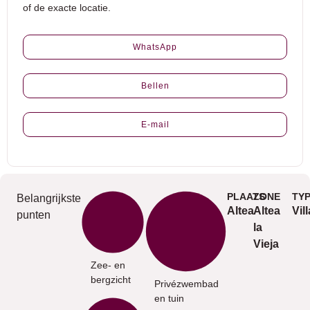
of de exacte locatie.
WhatsApp
Bellen
E-mail
PLAATS
ZONE
TY
Belangrijkste
Altea
Altea
Vill
punten
la
Vieja
Zee- en
bergzicht
Privézwembad
en tuin