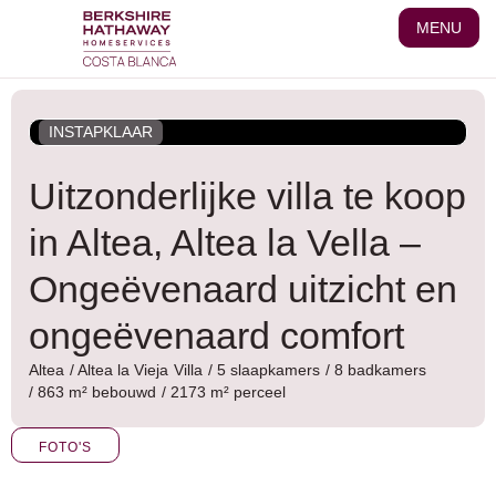
Ga
MENU
naar
de
inhoud
INSTAPKLAAR
Uitzonderlijke villa te koop
in Altea, Altea la Vella –
Ongeëvenaard uitzicht en
ongeëvenaard comfort
Altea
/
Altea la Vieja
Villa
/ 5 slaapkamers
/ 8 badkamers
/ 863 m² bebouwd
/ 2173 m² perceel
FOTO'S