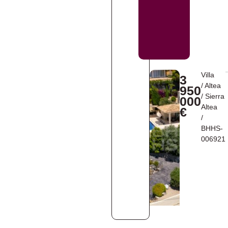
Villa
3
/
Altea
950
/
Sierra
000
Altea
€
/
BHHS-
006921