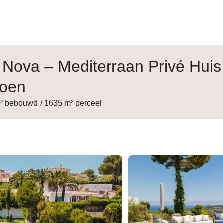
a Nova – Mediterraan Privé Hui
roen
m² bebouwd
/ 1635 m² perceel