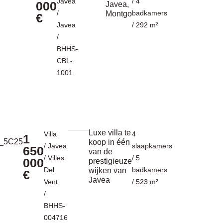
Javea
/ 4
000
Javea,
/
badkamers
Montgo
€
Javea
/ 292 m²
/
BHHS-
CBL-
1001
Luxe villa te
Villa
4
1
koop in één
/
Javea
slaapkamers
650
van de
/
Villes
/ 5
000
prestigieuze
Del
badkamers
wijken van
€
Javea
Vent
/ 523 m²
/
BHHS-
004716