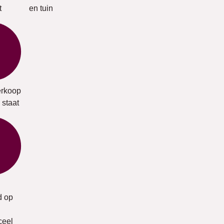
t
en tuin
rkoop
 staat
 op
ceel