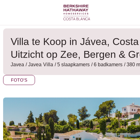
Ga
naar
de
inhoud
Villa te Koop in Jávea, Cost
Uitzicht op Zee, Bergen & G
Javea
/
Javea
Villa
/ 5 slaapkamers
/ 6 badkamers
/ 380 
FOTO'S