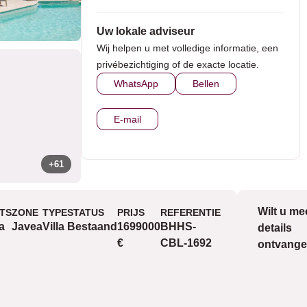
Uw lokale adviseur
Wij helpen u met volledige informatie, een
privébezichtiging of de exacte locatie.
WhatsApp
Bellen
E-mail
+61
Wilt u me
TS
ZONE
TYPE
STATUS
PRIJS
REFERENTIE
Uitzicht
a
Javea
Villa
Bestaand
1699000
BHHS-
details
€
CBL-1692
ontvang