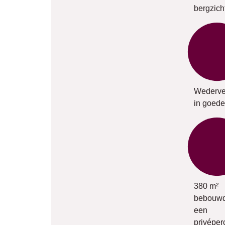
bergzich
Wederve
in goede
380 m²
bebouwd
een
privéper