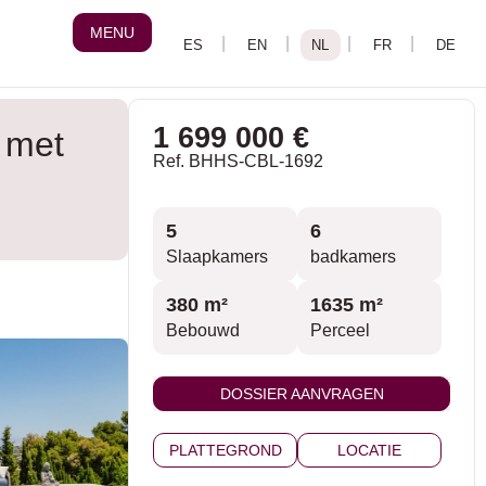
MENU
1 699 000 €
s met
Ref. BHHS-CBL-1692
5
6
Slaapkamers
badkamers
380 m²
1635 m²
Bebouwd
Perceel
DOSSIER AANVRAGEN
PLATTEGROND
LOCATIE