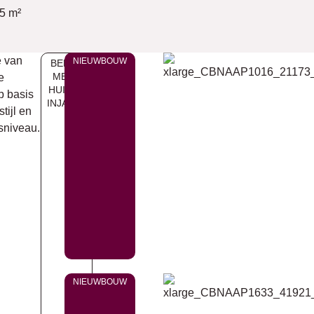
5 m²
e van
NIEUWBOUW
BEKIJK
MEER
e
HUIZEN
p basis
INJAVEA
stijl en
tsniveau.
NIEUWBOUW