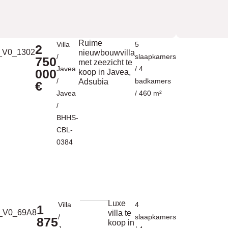
Ruime
Villa
5
2
nieuwbouwvilla
/
slaapkamers
750
met zeezicht te
Javea
/ 4
000
koop in Javea,
/
badkamers
Adsubia
€
Javea
/ 460 m²
/
BHHS-
CBL-
0384
Luxe
Villa
4
1
villa te
/
slaapkamers
875
koop in