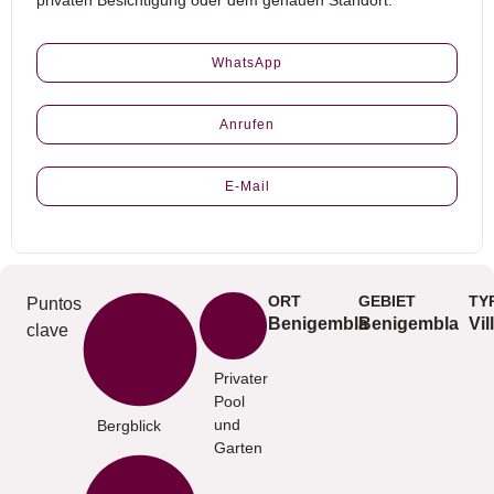
privaten Besichtigung oder dem genauen Standort.
WhatsApp
Anrufen
E-Mail
ORT
GEBIET
TY
Puntos
Benigembla
Benigembla
Vil
clave
Privater
Pool
und
Bergblick
Garten