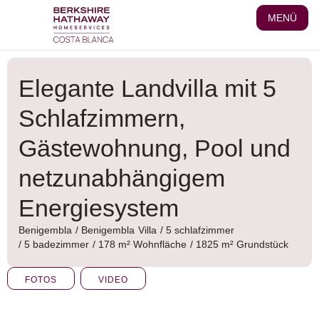
Zum
MENÜ
Inhalt
wechseln
Elegante Landvilla mit 5
Schlafzimmern,
Gästewohnung, Pool und
netzunabhängigem
Energiesystem
Benigembla
/
Benigembla
Villa
/ 5 schlafzimmer
/ 5 badezimmer
/ 178 m² Wohnfläche
/ 1825 m² Grundstück
FOTOS
VIDEO