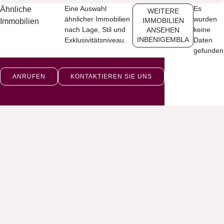
Eine Auswahl
Es
Ähnliche
WEITERE
ähnlicher Immobilien
wurden
IMMOBILIEN
Immobilien
nach Lage, Stil und
keine
ANSEHEN
INBENIGEMBLA
Exklusivitätsniveau.
Daten
gefunden
ANRUFEN
KONTAKTIEREN SIE UNS