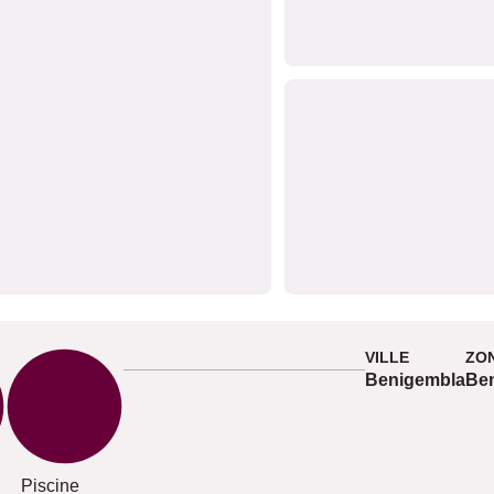
VILLE
ZO
Benigembla
Be
Piscine