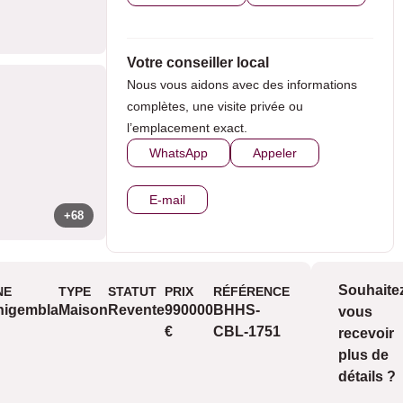
Votre conseiller local
Nous vous aidons avec des informations
complètes, une visite privée ou
l’emplacement exact.
WhatsApp
Appeler
E-mail
+68
Souhaite
NE
TYPE
STATUT
PRIX
RÉFÉRENCE
V
Vues
nigembla
Maison
Revente
990000
BHHS-
vous
mo
€
CBL-1751
recevoir
sur
plus de
mo
détails ?
vu
vu