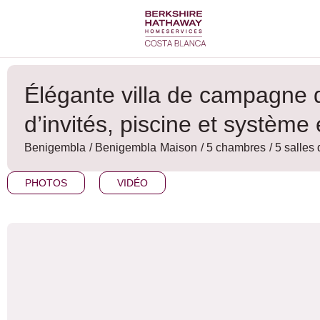
Aller
au
contenu
Élégante villa de campagne
d’invités, piscine et systèm
Benigembla
/
Benigembla
Maison
/ 5 chambres
/ 5 salles
PHOTOS
VIDÉO