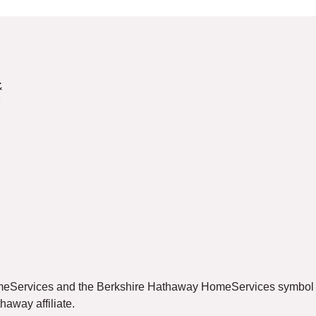
HomeServices and the Berkshire Hathaway HomeServices symbol
away affiliate.