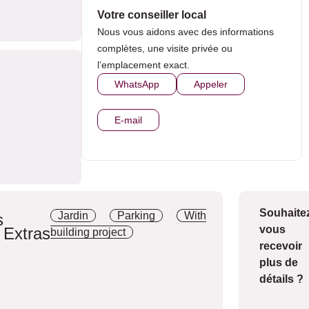
Votre conseiller local
Nous vous aidons avec des informations
complètes, une visite privée ou
l’emplacement exact.
WhatsApp
Appeler
E-mail
Souhaite
Jardin
Parking
With
s
vous
Extras
building project
Descripti
recevoir
plus de
détails ?