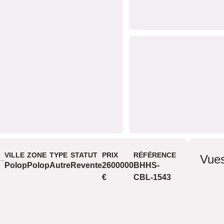
VILLE
ZONE
TYPE
STATUT
PRIX
RÉFÉRENCE
Vue
Polop
Polop
Autre
Revente
2600000
BHHS-
€
CBL-1543